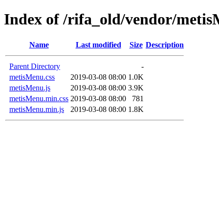
Index of /rifa_old/vendor/meti
Name
Last modified
Size
Description
Parent Directory
-
metisMenu.css
2019-03-08 08:00
1.0K
metisMenu.js
2019-03-08 08:00
3.9K
metisMenu.min.css
2019-03-08 08:00
781
metisMenu.min.js
2019-03-08 08:00
1.8K